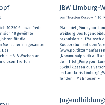
opf
JBW Limburg-W
3
von
Thorsten Kossow
10. 
ich 10.250 € sowie Rede-
Planspiel „Pimp your Lan
n sich 48 gewählte
Weilburg Das Jugendbild
 Jahren für die
organisiert auf Wunsch de
gen Menschen im gesamten
Kooperation mit dem Vere
. Das
(www.politikzumanfassen
ich alle 6-8 Wochen an
„Kommunalpolitik aufLand
n diesen Treffen
dem Titel „Pimp your Land
6Schulklassen aus versc
im Landkreis LimburgWe
fanden…
Mehr lesen »
Jugendbildung
rau