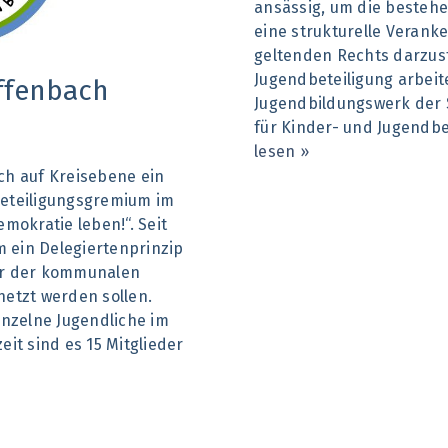
ansässig, um die bestehe
eine strukturelle Veran
geltenden Rechts darzust
Jugendbeteiligung arbeit
ffenbach
Jugendbildungswerk der
für Kinder- und Jugendbe
lesen »
ach auf Kreisebene ein
eteiligungsgremium im
kratie leben!“. Seit
m ein Delegiertenprinzip
der der kommunalen
etzt werden sollen.
inzelne Jugendliche im
it sind es 15 Mitglieder