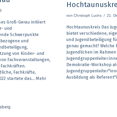
Hochtaunuskre
3
von
Christoph Luchs
21. D
es Groß-Gerau initiiert
Hochtaunuskreis Das Ju
r- und
bietet verschiedene, eig
gende Schwerpunkte
und Jugendbeteiligung für
ktbezogene und
genau gemacht? Welche R
ndbeteiligung,
Jugendlichen im Rahme
tzung von Kinder- und
Jugendgruppenleiter:
von Fachveranstaltungen,
Demokratie-Workshop a
Fachkräften.
Jugendgruppenleiter*inn
liche, Fachkräfte,
Ausbildung als Referent*
2022 startete das…
Mehr