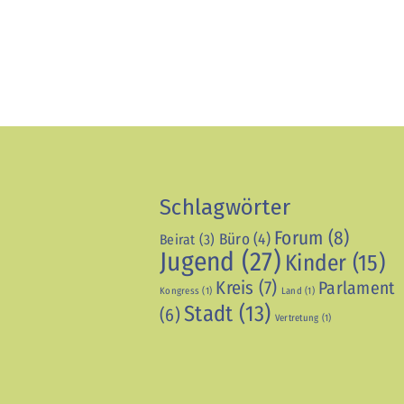
Schlagwörter
Forum
(8)
Büro
(4)
Beirat
(3)
Jugend
(27)
Kinder
(15)
Kreis
(7)
Parlament
Kongress
(1)
Land
(1)
Stadt
(13)
(6)
Vertretung
(1)