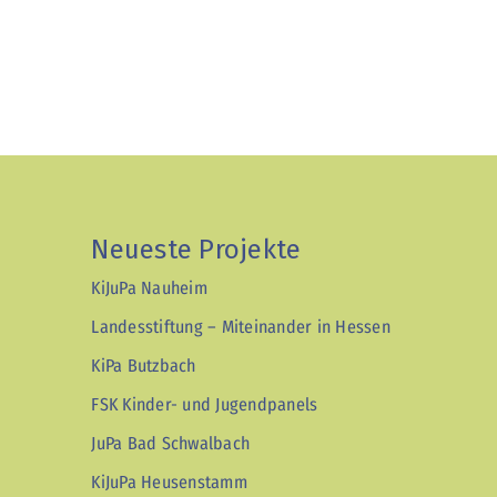
Neueste Projekte
KiJuPa Nauheim
Landesstiftung – Miteinander in Hessen
KiPa Butzbach
FSK Kinder- und Jugendpanels
JuPa Bad Schwalbach
KiJuPa Heusenstamm